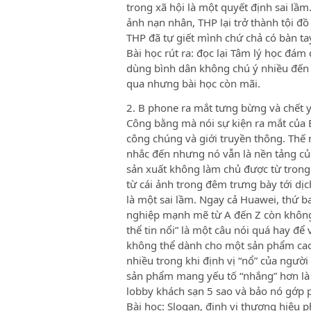
trong xã hội là một quyết định sai lầm
ảnh nạn nhân, THP lại trở thành tội đồ
THP đã tự giết mình chứ chả có bàn ta
Bài học rút ra: đọc lại Tâm lý học đá
dùng bình dân không chú ý nhiều đến g
qua nhưng bài học còn mãi.
2. B phone ra mắt tưng bừng và chết 
Công bằng mà nói sự kiện ra mắt của 
công chúng và giới truyền thông. Thế 
nhắc đến nhưng nó vẫn là nền tảng c
sản xuất không làm chủ được từ trong
từ cái ảnh trong đêm trưng bày tới dị
là một sai lầm. Ngay cả Huawei, thứ b
nghiệp mạnh mẽ từ A đến Z còn không 
thể tin nổi” là một câu nói quá hay để
không thể dành cho một sản phẩm cao 
nhiều trong khi định vị “nổ” của ngư
sản phẩm mang yếu tố “nhắng” hơn là “
lobby khách sạn 5 sao và bảo nó gớp p
Bài học: Slogan, định vị thương hiệu ph