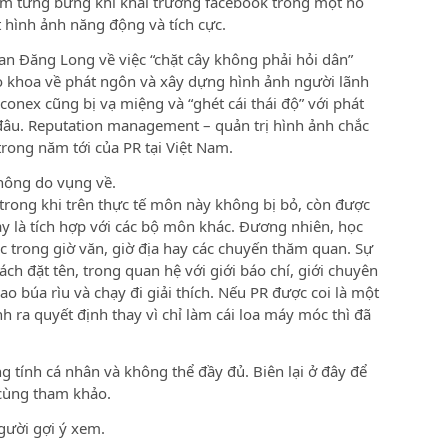
iểm tưng bừng khi khai trương facebook trong một nỗ
t hình ảnh năng động và tích cực.
an Đăng Long về việc “chặt cây không phải hỏi dân”
o khoa về phát ngôn và xây dựng hình ảnh người lãnh
onex cũng bị vạ miệng và “ghét cái thái độ” với phát
âu. Reputation management – quản trị hình ảnh chắc
rong năm tới của PR tại Việt Nam.
thông do vụng về.
 trong khi trên thực tế môn này không bị bỏ, còn được
ạy là tích hợp với các bộ môn khác. Đương nhiên, học
c trong giờ văn, giờ địa hay các chuyến thăm quan. Sự
ách đặt tên, trong quan hệ với giới báo chí, giới chuyên
o búa rìu và chạy đi giải thích. Nếu PR được coi là một
h ra quyết định thay vì chỉ làm cái loa máy móc thì đã
tính cá nhân và không thể đầy đủ. Biên lại ở đây để
cùng tham khảo.
người gợi ý xem.