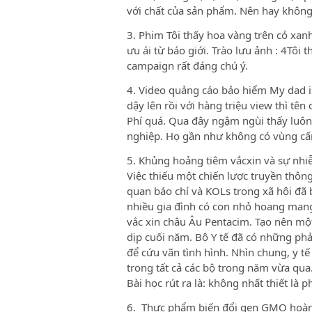
với chất của sản phẩm. Nên hay không
3. Phim Tôi thấy hoa vàng trên cỏ xan
ưu ái từ báo giới. Trào lưu ảnh : 4Tôi 
campaign rất đáng chú ý.
4. Video quảng cáo bảo hiểm My dad is 
dậy lên rồi với hàng triệu view thì tê
Phí quá. Qua đây ngậm ngùi thấy luôn
nghiệp. Họ gần như không có vùng cấ
5. Khủng hoảng tiêm vắcxin và sự nhiễ
Việc thiếu một chiến lược truyền thôn
quan báo chí và KOLs trong xã hội đã
nhiều gia đình có con nhỏ hoang mang,
vắc xin châu Âu Pentacim. Tạo nên mộ
dịp cuối năm. Bộ Y tế đã có những phả
để cứu vãn tình hình. Nhìn chung, y t
trong tất cả các bộ trong năm vừa qua
Bài học rút ra là: không nhất thiết là 
6. Thực phẩm biến đổi gen GMO hoàn 