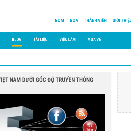
BOM
BOA
THÀNH VIÊN
GIỚI THIỆ
C
BLOG
TÀI LIỆU
VIỆC LÀM
MUA VÉ
 VIỆT NAM DƯỚI GÓC ĐỘ TRUYỀN THÔNG