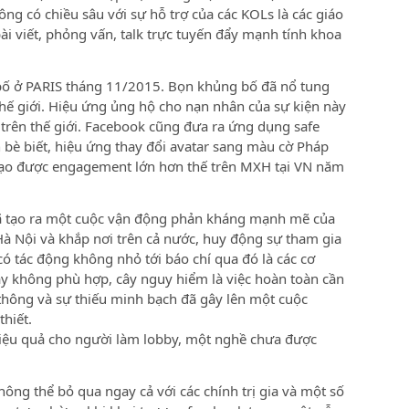
ng có chiều sâu với sự hỗ trợ của các KOLs là các giáo
bài viết, phỏng vấn, talk trực tuyến đẩy mạnh tính khoa
 bố ở PARIS tháng 11/2015. Bọn khủng bố đã nổ tung
hế giới. Hiệu ứng ủng hộ cho nạn nhân của sự kiện này
trên thế giới. Facebook cũng đưa ra ứng dụng safe
 bè biết, hiệu ứng thay đổi avatar sang màu cờ Pháp
tạo được engagement lớn hơn thế trên MXH tại VN năm
đã tạo ra một cuộc vận động phản kháng mạnh mẽ của
Hà Nội và khắp nơi trên cả nước, huy động sự tham gia
có tác động không nhỏ tới báo chí qua đó là các cơ
cây không phù hợp, cây nguy hiểm là việc hoàn toàn cần
thông và sự thiếu minh bạch đã gây lên một cuộc
hiết.
iệu quả cho người làm lobby, một nghề chưa được
ông thể bỏ qua ngay cả với các chính trị gia và một số