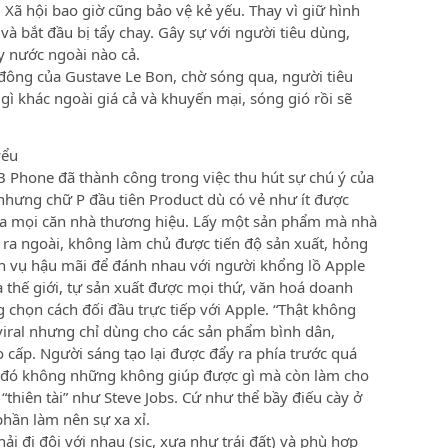
. Xã hội bao giờ cũng bảo vệ kẻ yếu. Thay vì giữ hình
 và bắt đầu bị tẩy chay. Gây sự với người tiêu dùng,
y nước ngoài nào cả.
m đông của Gustave Le Bon, chờ sóng qua, người tiêu
ì khác ngoài giá cả và khuyến mại, sóng gió rồi sẽ
yểu
B Phone đã thành công trong việc thu hút sự chú ý của
nhưng chữ P đầu tiên Product dù có vẻ như ít được
ủa mọi căn nhà thương hiệu. Lấy một sản phẩm mà nhà
 ra ngoài, không làm chủ được tiến độ sản xuất, hỏng
ch vụ hậu mãi để đánh nhau với người khổng lồ Apple
a thế giới, tự sản xuất được mọi thứ, văn hoá doanh
chọn cách đối đầu trực tiếp với Apple. “Thật không
 viral nhưng chỉ dùng cho các sản phẩm bình dân,
cấp. Người sáng tạo lại được đẩy ra phía trước quá
ời đó không những không giúp được gì mà còn làm cho
thiên tài” như Steve Jobs. Cứ như thể bầy điếu cày ở
hần làm nên sự xa xỉ.
ải đi đôi với nhau (sic, xưa như trái đất) và phù hợp