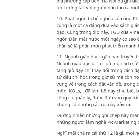
địa phương cấp tiến. Hà Nội đã ghi đ
lực tương tác với người dân tạo ra mộ
10. Phát ngôn bị bẻ nghéo của ông Ph
cũng là một ca đáng đưa vào sách giá
đạo. Cũng trong dịp này, TGĐ của Vinac
ngôn Dân mất nước một ngày có sao đ
chắn sẽ là phân môn phát triển mạnh t
11. Ngành giáo dục : gặp nạn truyền 
Ngành giáo dục bị “tố” bỏ môn lịch sử
tăng giờ dạy chỉ thay đổi trong cách d
sử đâu chỉ học trong giờ sử mà còn họ
vụng về trong cách đặt vấn đề, trong c
môn, KOLs,…đã làm bộ này chịu biết ba
công cụ quản lý, được đưa vào quy trìn
không có những rắc rối này xảy ra.
Đương nhiên những ghi chép này mang 
những người làm nghề PR Marketing 
Nghĩ mãi chả ra cái thứ 12 là gì, mọi 