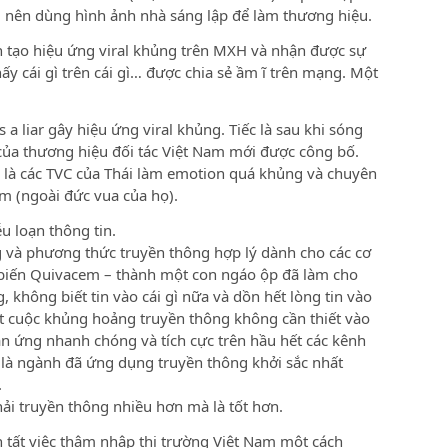
 nên dùng hình ảnh nhà sáng lập để làm thương hiệu.
h tạo hiệu ứng viral khủng trên MXH và nhận được sự
thấy cái gì trên cái gì… được chia sẻ ầm ĩ trên mạng. Một
a liar gây hiệu ứng viral khủng. Tiếc là sau khi sóng
n của thương hiệu đối tác Việt Nam mới được công bố.
 là các TVC của Thái làm emotion quá khủng và chuyên
m (ngoài đức vua của họ).
u loạn thông tin.
g và phương thức truyền thông hợp lý dành cho các cơ
 biến Quivacem – thành một con ngáo ộp đã làm cho
 không biết tin vào cái gì nữa và dồn hết lòng tin vào
t cuộc khủng hoảng truyền thông không cần thiết vào
n ứng nhanh chóng và tích cực trên hầu hết các kênh
ế là ngành đã ứng dụng truyền thông khởi sắc nhất
.
phải truyền thông nhiều hơn mà là tốt hơn.
tất việc thâm nhập thị trường Việt Nam một cách