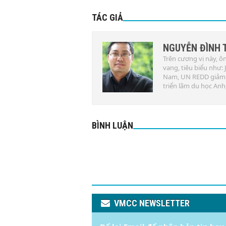
TÁC GIẢ
NGUYỄN ĐÌNH 
Trên cương vị này, ôn
vang, tiêu biểu như:
Nam, UN REDD giảm th
triển lãm du học Anh
BÌNH LUẬN
VMCC NEWSLETTER