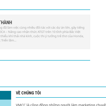
THÀNH
g đã làm việc cùng nhiều đối tác với các dự án lớn, gây tiếng
 JICA – Nâng cao nhận thức ATGT trên 10 tỉnh phía Bắc Việt
iểu khí thải nhà kính, cuộc thi ý tưởng trẻ thơ của Honda,
; Triển lãm…
VỀ CHÚNG TÔI
VMCC là cộng đồng những người làm marketing chuy