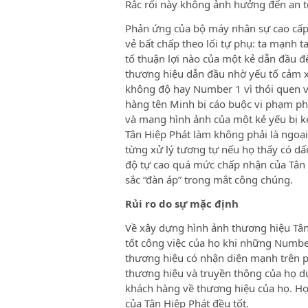
Rắc rối này không ảnh hưởng đến an t
Phản ứng của bộ máy nhân sự cao cấp 
vẻ bất chấp theo lối tự phụ: ta mạnh 
tố thuận lợi nào của một kẻ dẫn đầu đ
thương hiệu dẫn đầu nhờ yếu tố cảm 
không độ hay Number 1 vì thói quen và 
hàng tên Minh bị cáo buộc vi phạm ph
và mang hình ảnh của một kẻ yếu bị k
Tân Hiệp Phát làm không phải là ngoại
từng xử lý tương tự nếu họ thấy có dấu
độ tự cao quá mức chấp nhận của Tân
sắc “đàn áp” trong mắt công chúng.
Rủi ro do sự mặc định
Về xây dựng hình ảnh thương hiệu Tân
tốt công việc của họ khi những Numbe
thương hiệu có nhận diện mạnh trên 
thương hiệu và truyền thông của họ dư
khách hàng về thương hiệu của họ. H
của Tân Hiệp Phát đều tốt.