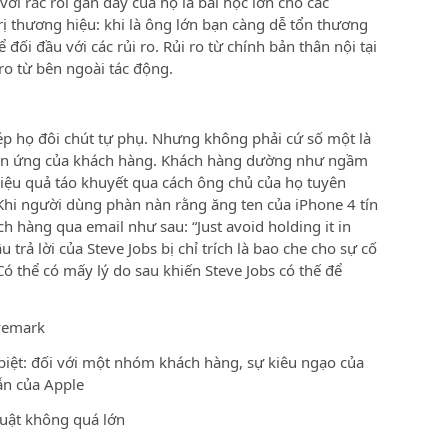
ới rắc rối gần đây của họ là bài học lớn cho các
rị thương hiệu: khi là ông lớn bạn càng dễ tổn thương
đối đầu với các rủi ro. Rủi ro từ chính bản thân nội tại
ro từ bên ngoài tác động.
ép họ đôi chút tự phụ. Nhưng không phải cứ số một là
hản ứng của khách hàng. Khách hàng dường như ngầm
iệu quả táo khuyết qua cách ông chủ của họ tuyên
Khi người dùng phàn nàn rằng ăng ten của iPhone 4 tín
ch hàng qua email như sau: “Just avoid holding it in
trả lời của Steve Jobs bị chỉ trích là bao che cho sự cố
ó thể có mấy lý do sau khiến Steve Jobs có thế để
vemark
biệt: đối với một nhóm khách hàng, sự kiêu ngạo của
ẫn của Apple
huật không quá lớn