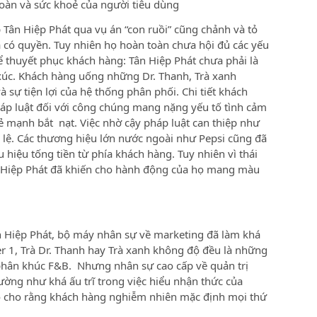
oàn và sức khoẻ của người tiêu dùng
Tân Hiệp Phát qua vụ án “con ruồi” cũng chảnh và tỏ
ta có quyền. Tuy nhiên họ hoàn toàn chưa hội đủ các yếu
ể thuyết phục khách hàng: Tân Hiệp Phát chưa phải là
xúc. Khách hàng uống những Dr. Thanh, Trà xanh
sự tiện lợi của hệ thống phân phối. Chi tiết khách
áp luật đối với công chúng mang nặng yếu tố tình cảm
ẻ mạnh bắt nạt. Việc nhờ cậy pháp luật can thiệp như
 lệ. Các thương hiệu lớn nước ngoài như Pepsi cũng đã
 hiệu tống tiền từ phía khách hàng. Tuy nhiên vì thái
 Hiệp Phát đã khiến cho hành động của họ mang màu
 Hiệp Phát, bộ máy nhân sự về marketing đã làm khá
r 1, Trà Dr. Thanh hay Trà xanh không độ đều là những
phân khúc F&B. Nhưng nhân sự cao cấp về quản trị
ờng như khá ấu trĩ trong việc hiểu nhận thức của
ọ cho rằng khách hàng nghiễm nhiên mặc định mọi thứ