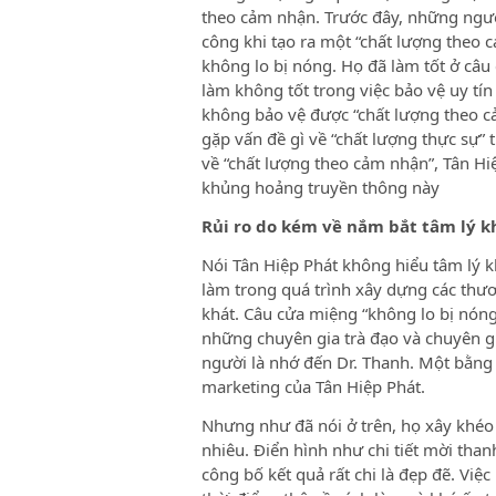
theo cảm nhận. Trước đây, những ngườ
công khi tạo ra một “chất lượng theo c
không lo bị nóng. Họ đã làm tốt ở câ
làm không tốt trong việc bảo vệ uy tí
không bảo vệ được “chất lượng theo 
gặp vấn đề gì về “chất lượng thực sự”
về “chất lượng theo cảm nhận”, Tân Hi
khủng hoảng truyền thông này
Rủi ro do kém về nắm bắt tâm lý 
Nói Tân Hiệp Phát không hiểu tâm lý k
làm trong quá trình xây dựng các thươ
khát. Câu cửa miệng “không lo bị nóng
những chuyên gia trà đạo và chuyên gi
người là nhớ đến Dr. Thanh. Một bằng 
marketing của Tân Hiệp Phát.
Nhưng như đã nói ở trên, họ xây khéo
nhiêu. Điển hình như chi tiết mời than
công bố kết quả rất chi là đẹp đẽ. Việc