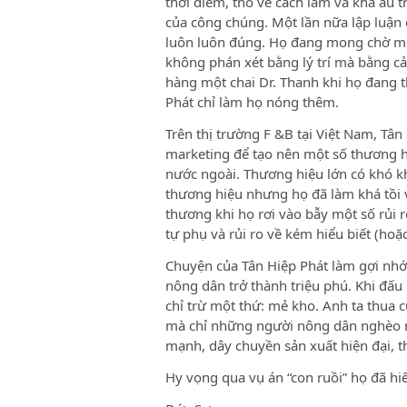
thời điểm, thô về cách làm và khá ấu t
của công chúng. Một lần nữa lập luậ
luôn luôn đúng. Họ đang mong chờ một
không phán xét bằng lý trí mà bằng c
hàng một chai Dr. Thanh khi họ đang 
Phát chỉ làm họ nóng thêm.
Trên thị trường F &B tại Việt Nam, Tân
marketing để tạo nên một số thương h
nước ngoài. Thương hiệu lớn có khó k
thương hiệu nhưng họ đã làm khá tồi 
thương khi họ rơi vào bẫy một số rủi r
tự phụ và rủi ro về kém hiểu biết (ho
Chuyện của Tân Hiệp Phát làm gợi nhớ
nông dân trở thành triệu phú. Khi đấu n
chỉ trừ một thứ: mẻ kho. Anh ta thua c
mà chỉ những người nông dân nghèo m
mạnh, dây chuyền sản xuất hiện đại, t
Hy vọng qua vụ án “con ruồi” họ đã hiể