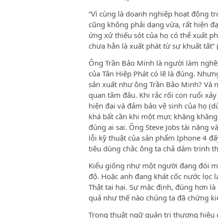
“Vì cùng là doanh nghiệp hoạt động tr
cũng không phải dạng vừa, rất hiện đ
ứng xử thiếu sót của họ có thể xuất p
chưa hẳn là xuất phát từ sự khuất t
Ông Trần Bảo Minh là người làm nghề
của Tân Hiệp Phát có lẽ là đúng. Như
sản xuất như ông Trần Bảo Minh? Và 
quan tâm đâu. Khi rắc rối con ruổi xả
hiện đại và đảm bảo vệ sinh của họ (d
khá bất cần khi một mực khăng khăng
đúng ai sai. Ông Steve Jobs tài năng 
lỗi kỹ thuật của sản phẩm Iphone 4 đấ
tiêu dùng chắc ông ta chả dám trịnh 
Kiểu giống như một người đang đói mu
độ. Hoặc anh đang khát cốc nước lọc l
Thật tai hại. Sự mặc định, đúng hơn l
quả như thế nào chúng ta đã chứng ki
Trong thuật ngữ quản trị thương hiệu c