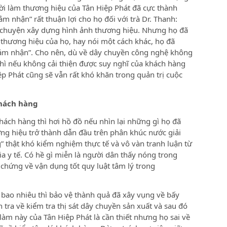
i làm thương hiệu của Tân Hiệp Phát đã cực thành
ảm nhận” rất thuận lợi cho họ đối với trà Dr. Thanh:
u chuyện xây dựng hình ảnh thương hiệu. Nhưng họ đã
n thương hiệu của họ, hay nói một cách khác, họ đã
cảm nhận”. Cho nên, dù về dây chuyền công nghệ không
 thì nếu không cải thiện được suy nghĩ của khách hàng
ệp Phát cũng sẽ vẫn rất khó khăn trong quản trị cuộc
khách hàng
hách hàng thì hơi hồ đồ nếu nhìn lại những gì họ đã
ng hiệu trở thành dẫn đầu trên phân khúc nước giải
” thật khó kiểm nghiệm thực tế và vô vàn tranh luận từ
a y tế. Có hề gì miễn là người dân thấy nóng trong
chứng về vận dụng tốt quy luật tâm lý trong
 bao nhiêu thì bảo vệ thành quả đã xây vụng về bấy
h tra về kiểm tra thị sát dây chuyền sản xuất và sau đó
 làm này của Tân Hiệp Phát là cần thiết nhưng họ sai về