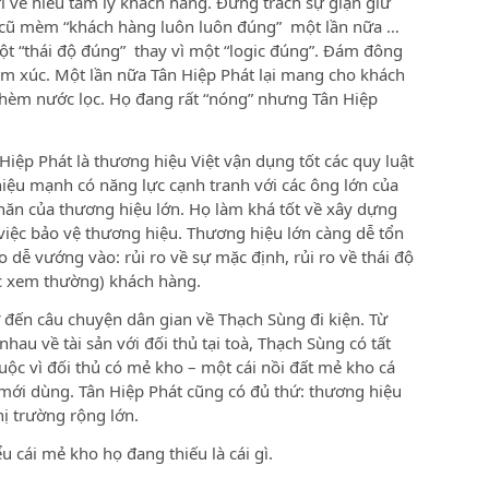
rĩ về hiểu tâm lý khách hàng. Đừng trách sự giận giữ
n cũ mèm “khách hàng luôn luôn đúng” một lần nữa …
 “thái độ đúng” thay vì một “logic đúng”. Đám đông
ảm xúc. Một lần nữa Tân Hiệp Phát lại mang cho khách
thèm nước lọc. Họ đang rất “nóng” nhưng Tân Hiệp
 Hiệp Phát là thương hiệu Việt vận dụng tốt các quy luật
iệu mạnh có năng lực cạnh tranh với các ông lớn của
hăn của thương hiệu lớn. Họ làm khá tốt về xây dựng
việc bảo vệ thương hiệu. Thương hiệu lớn càng dễ tổn
o dễ vướng vào: rủi ro về sự mặc định, rủi ro về thái độ
ặc xem thường) khách hàng.
 đến câu chuyện dân gian về Thạch Sùng đi kiện. Từ
hau về tài sản với đối thủ tại toà, Thạch Sùng có tất
uộc vì đối thủ có mẻ kho – một cái nồi đất mẻ kho cá
ới dùng. Tân Hiệp Phát cũng có đủ thứ: thương hiệu
hị trường rộng lớn.
u cái mẻ kho họ đang thiếu là cái gì.