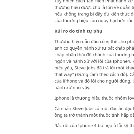
Tuy nhiên cách Tân Hiệp Phát hành xử v
thương hiệu được cho là lớn về quản t
nếu không trang bị đầy đủ kiến thức để 
cùa thương hiệu còn nguy hại hơn rủi 
Rủi ro do tính tự phụ
Thương hiệu dẫn đầu có vị thế cho ph
anh có quyền hành xử tự bất chấp p
chấp nhận thái độ chảnh của thương h
ngôn và hành xử với lỗi của Iphone4. 
hiệu yếu, Steve Jobs đã trả lời một khá
that way” (Đừng cầm theo cách đó). Câu 
của iPhone và đổ lỗi cho người dùng. C
hành xử như vậy.
Iphone là thương hiệu thuộc nhóm lo
Cá nhân Steve Jobs có một đặc ân đặc 
ông ta trở thành một thuộc tính hấp d
Rắc rối của Iphone 4 bó hẹp ở lỗi kỹ t