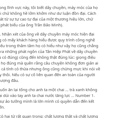
ong lĩnh vực này, tôi biết dây chuyền, máy móc của họ
ại chứ không hề lởm khởm như dư luận đồn đại. Cách
hát từ sự tự cao tự đại của một thương hiệu lớn, chứ
ất” (phát biểu của ông Trần Bảo Minh).
. Nhận xét của ông về dây chuyền máy móc hiện đại
ng có mấy khách hàng hiểu được quy trình công nghệ
nếu trong thâm tâm họ có hiểu như vậy họ cũng chẳng
y ra những phát ngôn của Tân Hiệp Phát về dây chuyền
ù có đúng) cũng đến không thật đúng lúc: giọng điệu
 họ đúng mà quên rằng câu chuyện không đơn giản ai
và cá tính có thừa nhưng ông cũng chừng mực khi nói về
y thôi. Nếu có sự cố liên quan đến an toàn của người
thượng đâu.
ốn ăn lại tống cho anh ta một chai … trà xanh không
ại dúi vào tay anh ta chai nước tăng lực … Number 1.
à sự ảo tưởng mình là lớn mình có quyền dẫn đến kết
ến.
ó hai từ rất quan trong: chất lượng thật và chất lượng