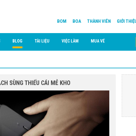
BOM
BOA
THÀNH VIÊN
GIỚI THIỆ
C
BLOG
TÀI LIỆU
VIỆC LÀM
MUA VÉ
ẠCH SÙNG THIẾU CÁI MẺ KHO