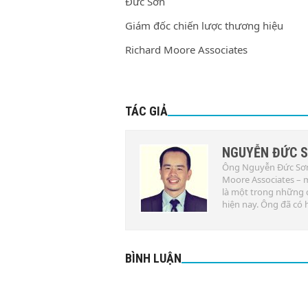
Đức Sơn
Giám đốc chiến lược thương hiệu
Richard Moore Associates
TÁC GIẢ
NGUYỄN ĐỨC 
Ông Nguyễn Đức Sơn 
Moore Associates – 
là một trong những 
hiện nay. Ông đã có
BÌNH LUẬN