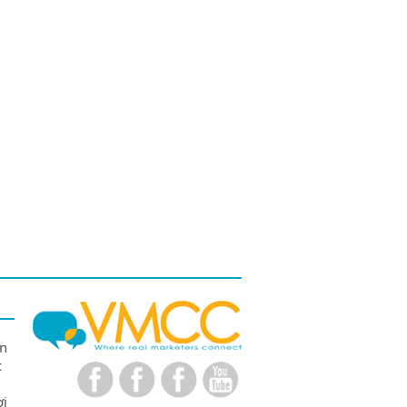
ên
c
ợi