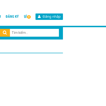
Đăng nhập
U
ĐĂNG KÝ
🛒
0