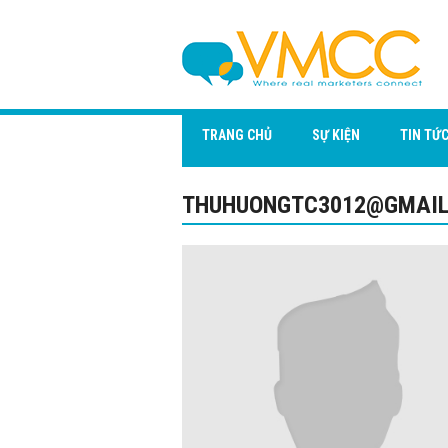
TRANG CHỦ
SỰ KIỆN
TIN TỨ
THUHUONGTC3012@GMAIL