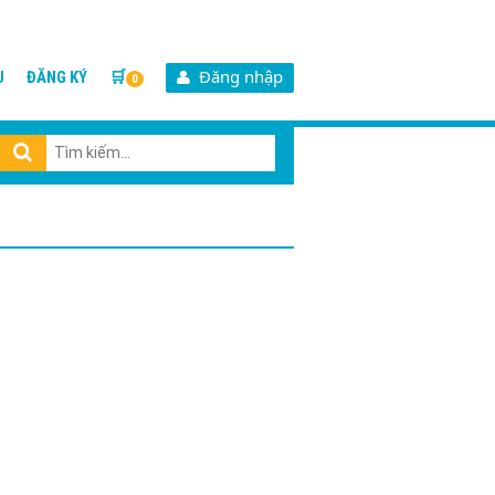
Đăng nhập
U
ĐĂNG KÝ
🛒
0