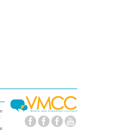
ên
c
ợi