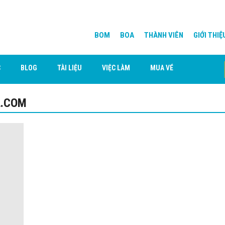
BOM
BOA
THÀNH VIÊN
GIỚI THIỆ
C
BLOG
TÀI LIỆU
VIỆC LÀM
MUA VÉ
.COM