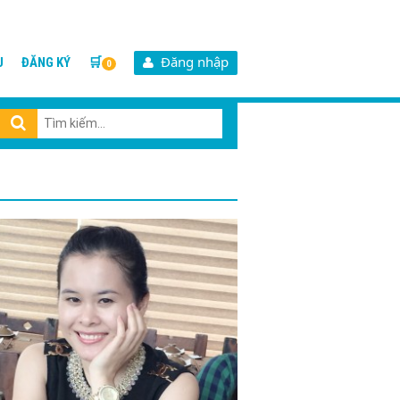
Đăng nhập
U
ĐĂNG KÝ
🛒
0