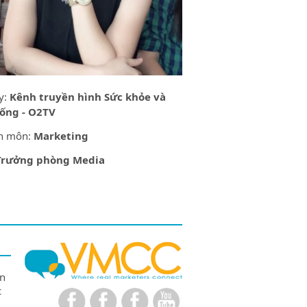
y:
Kênh truyền hình Sức khỏe và
sống - O2TV
n môn:
Marketing
Trưởng phòng Media
ên
c