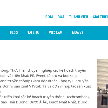
BOM
BOA
THÀNH VIÊN
GIỚI THIỆ
C
BLOG
TÀI LIỆU
VIỆC LÀM
MUA VÉ
hông. Thực hiện chuyên nghiệp các kế hoạch truyền
ạch và triển khai: PR, Event, tài trợ và booking.
gành truyền thông: Giám đốc dự án Công ty CP truyền
 Đơn vị sản xuất VTVcab 19 và đơn vị hợp tác sản xuất
)
tác triển khai các kế hoạch truyền thông: Techcombank,
c Sao Thái Dương, Dược Á Âu, Dược Nhất Nhất, Dược