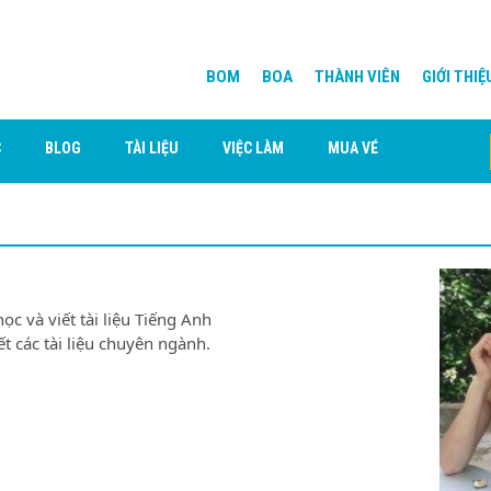
BOM
BOA
THÀNH VIÊN
GIỚI THIỆ
C
BLOG
TÀI LIỆU
VIỆC LÀM
MUA VÉ
c và viết tài liệu Tiếng Anh
ết các tài liệu chuyên ngành.