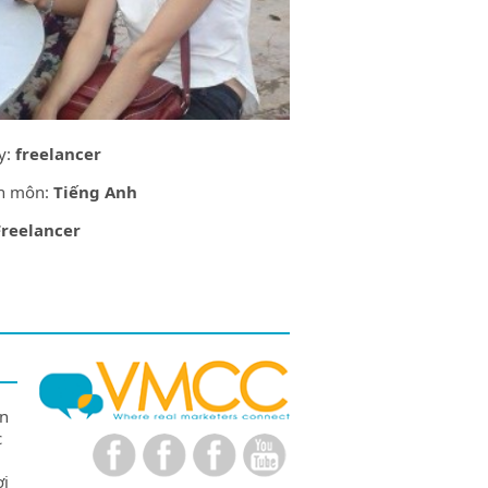
y:
freelancer
n môn:
Tiếng Anh
Freelancer
ên
c
ợi