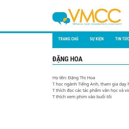
TRANG CHỦ
SỰ KIỆN
TIN TỨ
ĐẶNG HOA
Họ tên: Đặng Thị Hoa
T học ngành Tiếng Anh, tham gia dạy họ
T thích đọc các tác phẩm văn học và vi
T thích xem phim vào buổi tối