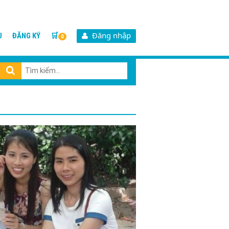
Đăng nhập
U
ĐĂNG KÝ
🛒
0