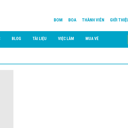
BOM
BOA
THÀNH VIÊN
GIỚI THIỆ
C
BLOG
TÀI LIỆU
VIỆC LÀM
MUA VÉ