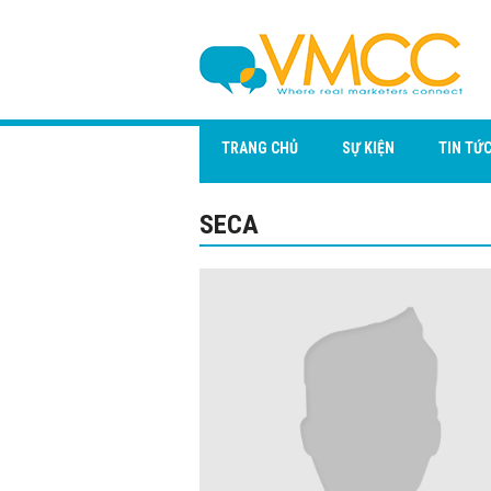
TRANG CHỦ
SỰ KIỆN
TIN TỨ
SECA