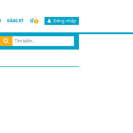
Đăng nhập
U
ĐĂNG KÝ
🛒
0