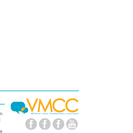
ên
c
ợi