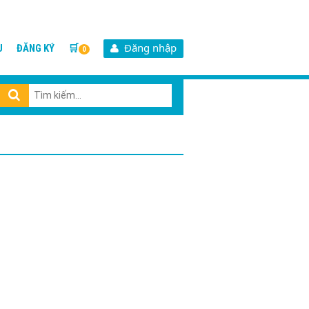
Đăng nhập
U
ĐĂNG KÝ
🛒
0