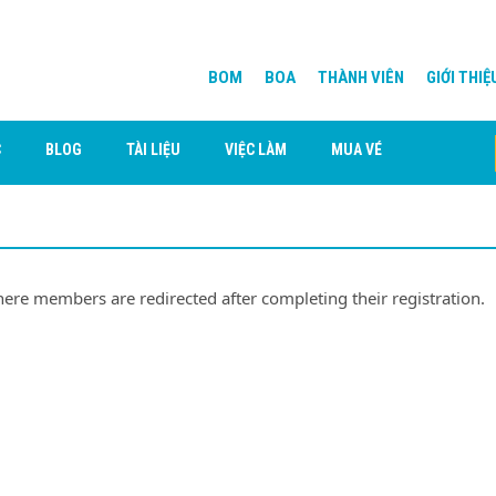
BOM
BOA
THÀNH VIÊN
GIỚI THIỆ
C
BLOG
TÀI LIỆU
VIỆC LÀM
MUA VÉ
ere members are redirected after completing their registration.