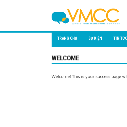
TRANG CHỦ
SỰ KIỆN
TIN TỨ
WELCOME
Welcome! This is your success page wh