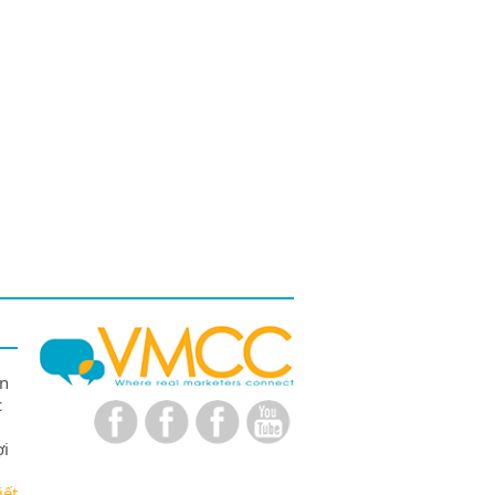
ên
c
ợi
iết