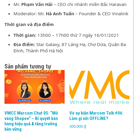
Mr.
Phạm Văn Hải
– CEO chi nhánh miền Bắc Haravan
Moderator: Mr.
Hà Anh Tuấn
– Founder & CEO Vinalink
Thời gian và địa điểm
Thời gian:
13h00 – 17h00 thứ 7 ngày 16/01/2021
Địa điểm:
Star Galaxy, 87 Láng Hạ, Chợ Dừa, Quận Ba
Đình, Thành Phố Hà Nội
Sản phẩm tương tự
VMCC Marcom Chat 05: “Mỏ
Vé sự kiện Marcom Talk #06:
vàng Shopee” – Bí quyết bán
Làm gì với OFFLINE?
hàng hiệu quả & tăng trưởng
300.000
₫
bền vững