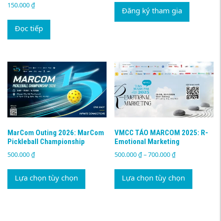
150.000
₫
Đăng ký tham gia
Đọc tiếp
MarCom Outing 2026: MarCom
VMCC TÁO MARCOM 2025: R-
Pickleball Championship
Emotional Marketing
Khoảng
500.000
₫
500.000
₫
–
700.000
₫
giá:
Sản
Sản
từ
phẩm
phẩm
Lựa chọn tùy chọn
Lựa chọn tùy chọn
500.000 ₫
này
này
đến
có
có
700.000 ₫
nhiều
nhiều
biến
biến