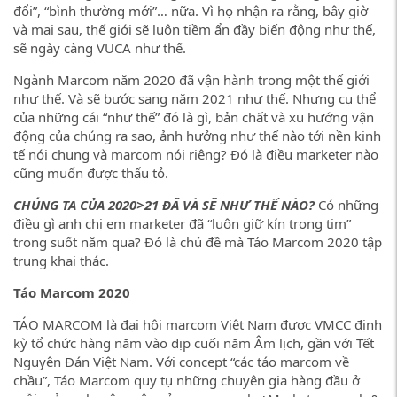
đổi”, “bình thường mới”… nữa. Vì họ nhận ra rằng, bây giờ
và mai sau, thế giới sẽ luôn tiềm ẩn đầy biến động như thế,
sẽ ngày càng VUCA như thế.
Ngành Marcom năm 2020 đã vận hành trong một thế giới
như thế. Và sẽ bước sang năm 2021 như thế. Nhưng cụ thể
của những cái “như thế” đó là gì, bản chất và xu hướng vận
động của chúng ra sao, ảnh hưởng như thế nào tới nền kinh
tế nói chung và marcom nói riêng? Đó là điều marketer nào
cũng muốn được thẩu tỏ.
CHÚNG TA CỦA 2020>21 ĐÃ VÀ SẼ NHƯ THẾ NÀO?
Có những
điều gì anh chị em marketer đã “luôn giữ kín trong tim”
trong suốt năm qua? Đó là chủ đề mà Táo Marcom 2020 tập
trung khai thác.
Táo Marcom 2020
TÁO MARCOM là đại hội marcom Việt Nam được VMCC định
kỳ tổ chức hàng năm vào dịp cuối năm Âm lịch, gần với Tết
Nguyên Đán Việt Nam. Với concept “các táo marcom về
chầu”, Táo Marcom quy tụ những chuyên gia hàng đầu ở