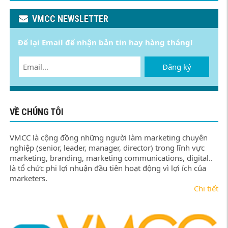
thể.
thể.
Các
Các
VMCC NEWSLETTER
tùy
tùy
chọn
chọn
Để lại Email để nhận bản tin hay hàng tháng!
có
có
thể
thể
được
được
Đăng ký
chọn
chọn
trên
trên
trang
trang
sản
sản
VỀ CHÚNG TÔI
phẩm
phẩm
VMCC là cộng đồng những người làm marketing chuyên
nghiệp (senior, leader, manager, director) trong lĩnh vực
marketing, branding, marketing communications, digital..
là tổ chức phi lợi nhuận đầu tiên hoạt động vì lợi ích của
marketers.
Chi tiết