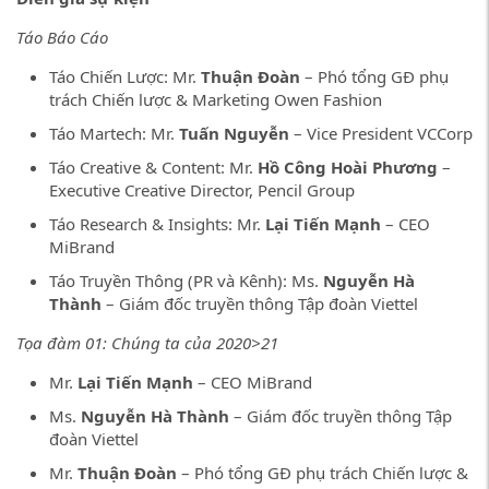
Táo Báo Cáo
Táo Chiến Lược: Mr.
Thuận Đoàn
– Phó tổng GĐ phụ
trách Chiến lược & Marketing Owen Fashion
Táo Martech: Mr.
Tuấn Nguyễn
– Vice President VCCorp
Táo Creative & Content: Mr.
Hồ Công Hoài Phương
–
Executive Creative Director, Pencil Group
Táo Research & Insights: Mr.
Lại Tiến Mạnh
– CEO
MiBrand
Táo Truyền Thông (PR và Kênh): Ms.
Nguyễn Hà
Thành
– Giám đốc truyền thông Tập đoàn Viettel
Tọa đàm 01: Chúng ta của 2020>21
Mr.
Lại Tiến Mạnh
– CEO MiBrand
Ms.
Nguyễn Hà Thành
– Giám đốc truyền thông Tập
đoàn Viettel
Mr.
Thuận Đoàn
– Phó tổng GĐ phụ trách Chiến lược &