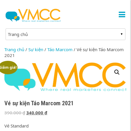
Trang chủ
/
Sự kiện
/
Táo Marcom
/ Vé sự kiện Táo Marcom
2021
Giảm giá!
Vé sự kiện Táo Marcom 2021
Giá
Giá
390.000
₫
340.000
₫
gốc
hiện
là:
tại
Vé Standard
390.000 ₫.
là: