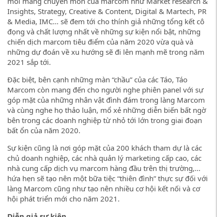
mỗi mảng chuyên môn của marcom như Market research &
Insights, Strategy, Creative & Content, Digital & Martech, PR
& Media, IMC… sẽ đem tới cho thính giả những tổng kết cô
đọng và chất lượng nhất về những sự kiện nổi bật, những
chiến dịch marcom tiêu điểm của năm 2020 vừa quà và
những dự đoán về xu hướng sẽ đi lên mạnh mẽ trong năm
2021 sắp tới.
Đặc biệt, bên cạnh những màn “chầu” của các Táo, Táo
Marcom còn mang đến cho người nghe phiên panel với sự
góp mặt của những nhân vật đình đám trong làng Marcom
và cùng nghe họ thảo luận, mổ xẻ những diễn biến bất ngờ
bên trong các doanh nghiệp từ nhỏ tới lớn trong giai đoạn
bất ổn của năm 2020.
Sự kiện cũng là nơi góp mặt của 200 khách tham dự là các
chủ doanh nghiệp, các nhà quản lý marketing cấp cao, các
nhà cung cấp dịch vụ marcom hàng đầu trên thị trường,…
hứa hẹn sẽ tạo nên một bữa tiệc “thiên đình” thực sự đối với
làng Marcom cũng như tạo nên nhiều cơ hội kết nối và cơ
hội phát triển mới cho năm 2021.
Diễn giả sự kiện