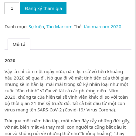
Vé
340.000 ₫.
Đăng ký tham gia
sự
kiện
Táo
Danh mục:
Sự kiện
,
Táo Marcom
Thẻ:
táo marcom 2020
Marcom
2021
số
Mô tả
lượng
2020
Vậy là chỉ còn một ngày nữa, năm lịch sử vô tiền khoáng
hậu 2020 sẽ qua đi. Nó qua đi về mặt tịnh tiến của thời gian
nhưng sẽ in hằn lại mãi mãi trong sử ký nhân loại như một
cuộc “đảo chính” vĩ đại về tất cả các phương diện. Năm
2020, chúng ta của hiện tại sẽ vĩnh viễn khác đi so với toàn
bộ thời gian 21 thế kỷ trước đó. Tất cả bắt đầu từ một con
virus mang tên SARS-CoV-2 (Covid-19/ Virus Corona).
Trải qua một năm bão táp, một năm đầy rẫy những đứt gãy,
vỡ nát, biến mất và thay mới, con người ta cũng bắt đầu ít
nói và không nói về những thứ như “khủng hoảng”, “thay