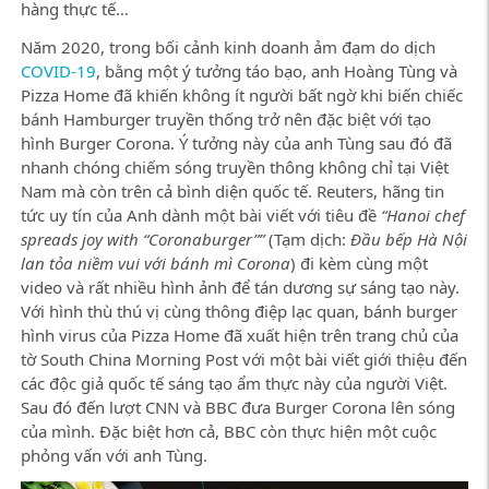
hàng thực tế…
Năm 2020, trong bối cảnh kinh doanh ảm đạm do dịch
COVID-19
, bằng một ý tưởng táo bạo, anh Hoàng Tùng và
Pizza Home đã khiến không ít người bất ngờ khi biến chiếc
bánh Hamburger truyền thống trở nên đặc biệt với tạo
hình Burger Corona. Ý tưởng này của anh Tùng sau đó đã
nhanh chóng chiếm sóng truyền thông không chỉ tại Việt
Nam mà còn trên cả bình diện quốc tế. Reuters, hãng tin
tức uy tín của Anh dành một bài viết với tiêu đề
“Hanoi chef
spreads joy with “Coronaburger””
(Tạm dịch:
Đầu bếp Hà Nội
lan tỏa niềm vui với bánh mì Corona
) đi kèm cùng một
video và rất nhiều hình ảnh để tán dương sự sáng tạo này.
Với hình thù thú vị cùng thông điệp lạc quan, bánh burger
hình virus của Pizza Home đã xuất hiện trên trang chủ của
tờ South China Morning Post với một bài viết giới thiệu đến
các độc giả quốc tế sáng tạo ẩm thực này của người Việt.
Sau đó đến lượt CNN và BBC đưa Burger Corona lên sóng
của mình. Đặc biệt hơn cả, BBC còn thực hiện một cuộc
phỏng vấn với anh Tùng.