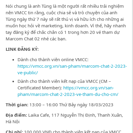
Nói chung là anh Tùng là một người rất nhiều trải nghiệm
nên VMCC tin rằng, cuộc chia sẻ và trò chuyện của anh
Tùng ngày thứ 7 này sẽ rất thú vị và hữu ích cho những ai
muốn học hỏi về marketing, kinh doanh. Vì thế, hãy nhanh
tay đăng ký để chắc chắn có 1 trong hơn 20 vé tham dự
Marcom Chat 02 nhé các bạn.
LINK ĐĂNG KÝ:
Dành cho thành viên online VMCC:
https://vmcc.org.vn/san-pham/marcom-chat-2-2023-
ve-public/
Dành cho
thành viên kết nạp của VMCC (CM –
Certificated Member):
https://vmcc.org.vn/san-
pham/marcom-chat-2-2023-ve-tham-du-cho-cm/
Thời gian:
13:00 – 16:00 Thứ Bảy ngày 18/03/2023
Địa điểm:
Laika Cafe, 117 Nguyễn Thị Định, Thanh Xuân,
Hà Nội
Chi phí:
100.000 VNĐ cho thành viên kết nạp của VMCC