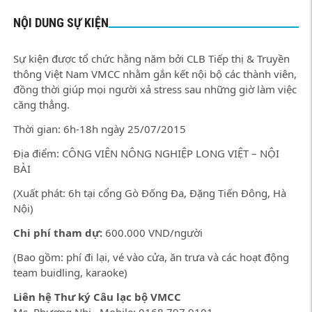
NỘI DUNG SỰ KIỆN
Sự kiện được tổ chức hằng năm bởi CLB Tiếp thị & Truyền
thông Việt Nam VMCC nhằm gắn kết nội bộ các thành viên,
đồng thời giúp mọi người xả stress sau những giờ làm việc
căng thẳng.
Thời gian: 6h-18h ngày 25/07/2015
Địa điểm: CÔNG VIÊN NÔNG NGHIỆP LONG VIỆT – NỘI
BÀI
(Xuất phát: 6h tại cổng Gò Đống Đa, Đặng Tiến Đông, Hà
Nội)
Chi phí tham dự:
600.000 VND/người
(Bao gồm: phí đi lại, vé vào cửa, ăn trưa và các hoạt động
team buidling, karaoke)
Liên hệ Thư ký Câu lạc bộ VMCC