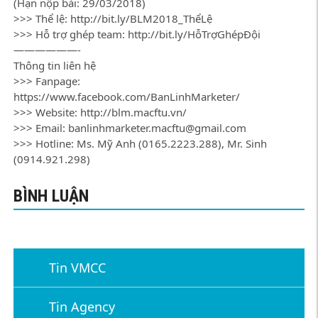
(Hạn nộp bài: 29/03/2018)
>>> Thể lệ: http://bit.ly/BLM2018_ThểLệ
>>> Hỗ trợ ghép team: http://bit.ly/HỗTrợGhépĐội
——————-
Thông tin liên hệ
>>> Fanpage:
https://www.facebook.com/BanLinhMarketer/
>>> Website: http://blm.macftu.vn/
>>> Email: banlinhmarketer.macftu@gmail.com
>>> Hotline: Ms. Mỹ Anh (0165.2223.288), Mr. Sinh
(0914.921.298)
BÌNH LUẬN
Tin VMCC
Tin Agency