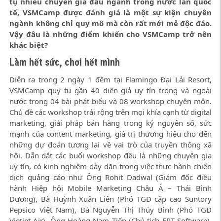
tụ nhiều chuyên gia đầu ngành trong nước lẫn quốc
tế, VSMCamp được đánh giá là một sự kiện chuyên
ngành không chỉ quy mô mà còn rất mới mẻ độc đáo.
Vậy đâu là những điểm khiến cho VSMCamp trở nên
khác biệt?
Làm hết sức, chơi hết mình
Diễn ra trong 2 ngày 1 đêm tại Flamingo Đại Lải Resort,
VSMCamp quy tụ gần 40 diễn giả uy tín trong và ngoài
nước trong 04 bài phát biểu và 08 workshop chuyên môn.
Chủ đề các workshop trải rộng trên mọi khía cạnh từ digital
marketing, giải pháp bán hàng trong kỷ nguyên số, sức
mạnh của content marketing, giá trị thương hiệu cho đến
những dự đoán tương lai về vai trò của truyền thông xã
hội. Dẫn dắt các buổi workshop đều là những chuyên gia
uy tín, có kinh nghiệm dày dặn trong việc thực hành chiến
dịch quảng cáo như Ông Rohit Dadwal (Giám đốc điều
hành Hiệp hội Mobile Marketing Châu Á – Thái Bình
Dương), Bà Huỳnh Xuân Liên (Phó TGĐ cấp cao Suntory
Pepsico Việt Nam), Bà Nguyễn Thị Thúy Bình (Phó TGĐ
Vietjet Air), Ông Hoàng Nam Tiến (Chủ tịch FPT Software),