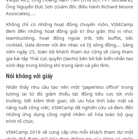
Ông Nguyễn Đức Sơn (Giám đốc điều hành Richard Moore
Associates)…..
Không chỉ có những hoạt động chuyên môn, VSMCamp
đem đến những hoạt động giải trí thư giãn thú vị như:
teambuilding, hoạt động ngoài trời, tiệc buffet, tiệc
cocktail, Gala dinner với âm nhạc và DJ sống động,… Sáng
sớm ngày 25, toàn bộ khách tham dự cũng sẽ cùng tham
gia bài tập Thái cực quyền (taichi) bên bờ bãi biển nhân tạo
xinh đẹp trong không khí trong lành và yên tĩnh.
Nói không với giấy
Nhận thấy nhu cầu tạo nên một “paperless office” trong
tương lai từ đó giảm thiểu tác động tiêu cực tới môi
trường, tiết kiệm thời gian, tối ưu hóa tính bảo mật và
năng suất công việc, VSMCamp đã nghiên cứu và đem đến
những ứng dụng công nghệ nhằm số hóa toàn bộ quy
trình tổ chức.
VSMCamp 2016 sẽ cung cấp cho mỗi khách tham dự một
chiếc thẻ được mã hóa theo thông tin của từng cá nhân