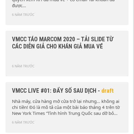
được…
6 NĂM TRƯỚC
VMCC TÁO MARCOM 2020 – TẢI SLIDE TỪ
CÁC DIỄN GIẢ CHO KHÁN GIẢ MUA VÉ
6 NĂM TRƯỚC
VMCC LIVE #01: ĐẨY SỐ SAU DỊCH
-
draft
Nhà máy, cửa hàng mở cửa trở lại nhưng… không ai
chi tiền! Đó là mô tả của một bài báo tháng 4 trên tờ
New York Times “Tình hình Trung Quốc sau dỡ bỏ…
6 NĂM TRƯỚC