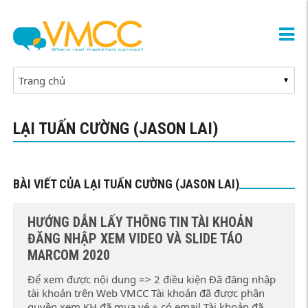
LẠI TUẤN CƯỜNG (JASON LAI)
BÀI VIẾT CỦA LẠI TUẤN CƯỜNG (JASON LAI)
HƯỚNG DẪN LẤY THÔNG TIN TÀI KHOẢN
ĐĂNG NHẬP XEM VIDEO VÀ SLIDE TÁO
MARCOM 2020
Để xem được nội dung => 2 điều kiện Đã đăng nhập
tài khoản trên Web VMCC Tài khoản đã được phân
quyền xem KH đã mua vé + có email Tài khoản đã