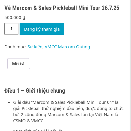
Vé Marcom & Sales Pickleball Mini Tour 26.7.25
500.000
₫
Vé
Đăng ký tham gia
Marcom
&
Sales
Danh mục:
Sự kiện
,
VMCC Marcom Outing
Pickleball
Mini
Tour
Mô tả
26.7.25
số
lượng
Điều 1 – Giới thiệu chung
Giải đấu “Marcom & Sales Pickleball Mini Tour 01” là
giải Pickleball thử nghiệm đầu tiên, được đồng tổ chức
bởi 2 cộng đồng Marcom & Sales lớn tại Việt Nam là
CSMO & VMCC