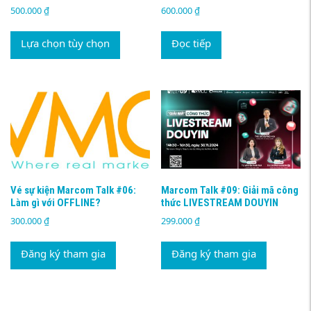
500.000
₫
600.000
₫
Sản
phẩm
Lựa chọn tùy chọn
Đọc tiếp
này
có
nhiều
biến
thể.
Các
tùy
chọn
có
thể
Vé sự kiện Marcom Talk #06:
Marcom Talk #09: Giải mã công
được
Làm gì với OFFLINE?
thức LIVESTREAM DOUYIN
chọn
300.000
₫
299.000
₫
trên
trang
sản
Đăng ký tham gia
Đăng ký tham gia
phẩm