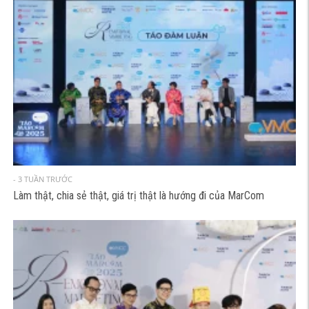
- 3 TUẦN TRƯỚC
Làm thật, chia sẻ thật, giá trị thật là hướng đi của MarCom