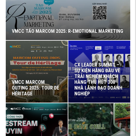
VMCC TÁO MARCOM 2025: R-EMOTIONAL MARKETING
CX LEADER SUMMIT –
SỰ KIỆN HÀNG ĐẦU VỀ
TRẢI NGHIỆM KHÁCH
VMCC MARCOM
HÀNG THU HÚT 300
OUTING 2025: TOUR DE
NHÀ LÃNH ĐẠO DOANH
HÉRITAGE
NGHIỆP