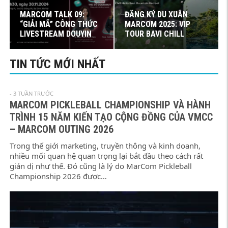
MARCOM TALK 09:
ĐĂNG KÝ DU XUÂN
“GIẢI MÃ” CÔNG THỨC
MARCOM 2025: VIP
LIVESTREAM DOUYIN
TOUR BAVI CHILL
TIN TỨC MỚI NHẤT
- 3 TUẦN TRƯỚC
MARCOM PICKLEBALL CHAMPIONSHIP VÀ HÀNH
TRÌNH 15 NĂM KIẾN TẠO CỘNG ĐỒNG CỦA VMCC
– MARCOM OUTING 2026
Trong thế giới marketing, truyền thông và kinh doanh,
nhiều mối quan hệ quan trọng lại bắt đầu theo cách rất
giản dị như thế. Đó cũng là lý do MarCom Pickleball
Championship 2026 được…