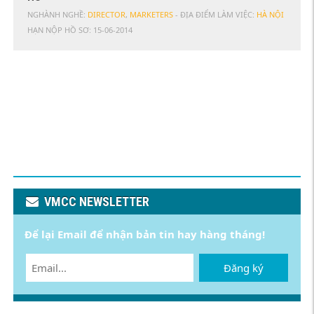
NGHÀNH NGHỀ:
DIRECTOR
,
MARKETERS
- ĐỊA ĐIỂM LÀM VIỆC:
HÀ NỘI
HẠN NỘP HỒ SƠ:
15-06-2014
VMCC NEWSLETTER
Để lại Email để nhận bản tin hay hàng tháng!
Đăng ký