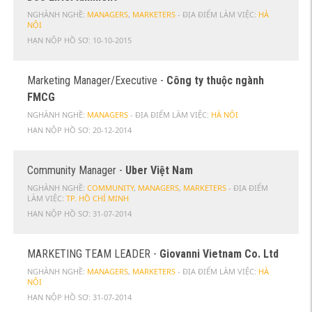
NGHÀNH NGHỀ:
MANAGERS
,
MARKETERS
- ĐỊA ĐIỂM LÀM VIỆC:
HÀ
NỘI
HẠN NỘP HỒ SƠ:
10-10-2015
Marketing Manager/Executive -
Công ty thuộc ngành
FMCG
NGHÀNH NGHỀ:
MANAGERS
- ĐỊA ĐIỂM LÀM VIỆC:
HÀ NỘI
HẠN NỘP HỒ SƠ:
20-12-2014
Community Manager -
Uber Việt Nam
NGHÀNH NGHỀ:
COMMUNITY
,
MANAGERS
,
MARKETERS
- ĐỊA ĐIỂM
LÀM VIỆC:
TP. HỒ CHÍ MINH
HẠN NỘP HỒ SƠ:
31-07-2014
MARKETING TEAM LEADER -
Giovanni Vietnam Co. Ltd
NGHÀNH NGHỀ:
MANAGERS
,
MARKETERS
- ĐỊA ĐIỂM LÀM VIỆC:
HÀ
NỘI
HẠN NỘP HỒ SƠ:
31-07-2014