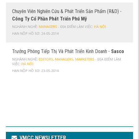
Chuyên Viên Nghiên Cứu & Phát Triển Sản Phẩm (R&D) -
Công Ty Cổ Phần Phát Triển Phú Mỹ
NGHÀNH NGHỀ:
MANAGERS
- ĐỊA ĐIỂM LÀM VIỆC:
HÀ NỘI
HẠN NỘP HỒ SƠ:
24-05-2014
Trưởng Phòng Tiếp Thị Và Phát Triển Kinh Doanh -
Sasco
NGHÀNH NGHỀ:
EDITORS
,
MANAGERS
,
MARKETERS
- ĐỊA ĐIỂM LÀM
VIỆC:
HÀ NỘI
HẠN NỘP HỒ SƠ:
23-05-2014
VMCC NEWSLETTER