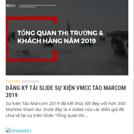
TIN VMCC
04/02/2020
ĐĂNG KÝ TẢI SLIDE SỰ KIỆN VMCC TÁO MARCOM
2019
Sự kiện Táo Marcom 2019 đã kết thúc tốt đẹp với hơn 300
Markter tham dự. Dưới đây là 4 slides của các diễn giả đã
chia sẻ tại sự kiện Slide “Tổng quan thị…