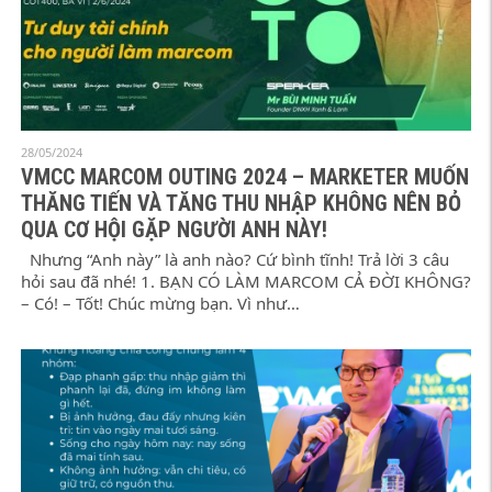
28/05/2024
VMCC MARCOM OUTING 2024 – MARKETER MUỐN
THĂNG TIẾN VÀ TĂNG THU NHẬP KHÔNG NÊN BỎ
QUA CƠ HỘI GẶP NGƯỜI ANH NÀY!
Nhưng “Anh này” là anh nào? Cứ bình tĩnh! Trả lời 3 câu
hỏi sau đã nhé! 1. BẠN CÓ LÀM MARCOM CẢ ĐỜI KHÔNG?
– Có! – Tốt! Chúc mừng bạn. Vì như…