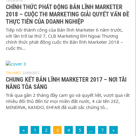
12/03/2018
CHÍNH THỨC PHÁT ĐỘNG BẢN LĨNH MARKETER
2018 – CUỘC THI MARKETING GIẢI QUYẾT VẤN ĐỀ
THỰC TIỄN CỦA DOANH NGHIỆP
Tiếp nối thành công của Bản lĩnh Marketer 6 năm trước,
với lần trở lại thứ 7, CLB Marketing ĐH Ngoại Thương
chính thức phát động cuộc thi Bản lĩnh Marketer 2018 –
cuộc thi…
TIN VMCC
22/05/2017
CHUNG KẾT BẢN LĨNH MARKETER 2017 – NƠI TÀI
NĂNG TỎA SÁNG
Trải qua gần 2 tháng đầy cam go và quyết liệt, vượt qua rất
nhiều đối thủ đến từ mọi miền đất nước, 4 cái tên 2EZ,
MINERVA, KANDO, EHFAR đã xuất sắc chứng tỏ…
«
1
2
3
4
5
…
7
»